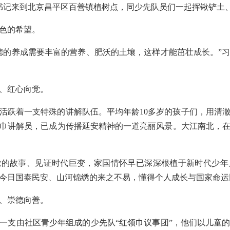
近平总书记来到北京昌平区百善镇植树点，同少先队员们一起挥锹铲
色的希望。
德的养成需要丰富的营养、肥沃的土壤，这样才能茁壮成长。”
、红心向党。
活跃着一支特殊的讲解队伍。平均年龄10多岁的孩子们，用清
巾讲解员，已成为传播延安精神的一道亮丽风景。大江南北，
党的故事、见证时代巨变，家国情怀早已深深根植于新时代少年
今日国泰民安、山河锦绣的来之不易，懂得个人成长与国家命运
、崇德向善。
一支由社区青少年组成的少先队“红领巾议事团”，他们以儿童