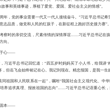
命故事和英雄事迹，厚植了爱党、爱国、爱社会主义的情感”。
05周年，党的事业需要一代又一代人接续奋斗。”习近平总书记希
意志品质，做党和人民的红孩子，在新征程上跑好历史接力赛”
考察时的亲切交流，尺素传情的深情厚谊……习近平总书记在
方向。
于心——
”，习近平总书记回忆道：“四五岁时妈妈买了小人书，给我讲‘
然疼，但岳飞会始终铭记在心。我记到现在。精忠报国，是我一生
该同祖国和人民联系在一起”，嘱咐“我国社会主义现代化、中
意培养追求真理、报效祖国的志向”……习近平总书记语重心长
固本——