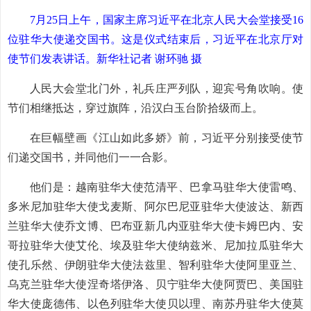
7月25日上午，国家主席习近平在北京人民大会堂接受16
位驻华大使递交国书。这是仪式结束后，习近平在北京厅对
使节们发表讲话。新华社记者 谢环驰 摄
人民大会堂北门外，礼兵庄严列队，迎宾号角吹响。使
节们相继抵达，穿过旗阵，沿汉白玉台阶拾级而上。
在巨幅壁画《江山如此多娇》前，习近平分别接受使节
们递交国书，并同他们一一合影。
他们是：越南驻华大使范清平、巴拿马驻华大使雷鸣、
多米尼加驻华大使戈麦斯、阿尔巴尼亚驻华大使波达、新西
兰驻华大使乔文博、巴布亚新几内亚驻华大使卡姆巴内、安
哥拉驻华大使艾伦、埃及驻华大使纳兹米、尼加拉瓜驻华大
使孔乐然、伊朗驻华大使法兹里、智利驻华大使阿里亚兰、
乌克兰驻华大使涅奇塔伊洛、贝宁驻华大使阿贾巴、美国驻
华大使庞德伟、以色列驻华大使贝以理、南苏丹驻华大使莫