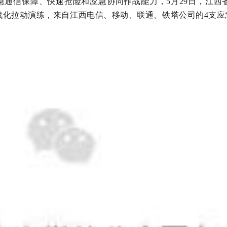
急通信保障、快速抢险和应急协同作战能力，
5
月
2
9
日，江西省
战化拉动演练，
来自
江西电信、移动、联通、铁塔
公司的
4
支应