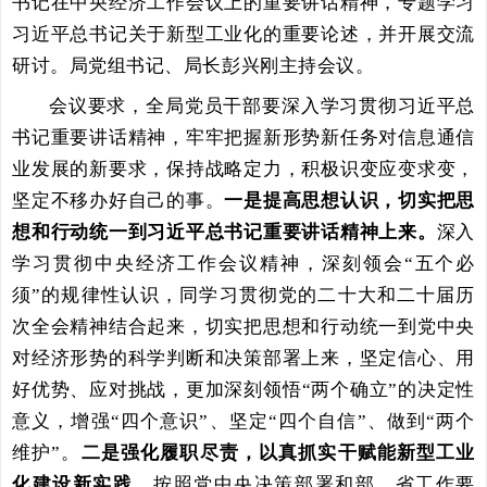
书记在中央经济工作
会议上的重要讲话精神
，专题学习
习近平总书记关于新型工业化的重要论述
，并开展交流
研讨。局党组书记、局长彭兴刚主持会议。
会议要求，全局党员干部
要深入学习贯彻习近平总
书记重要讲话精神，牢牢把握新形势新任务对信息通信
业发展的新要求，保持战略定力，积极识变应变求变，
坚定不移办好自己的事。
一是提高思想认识，切实把思
想和行动统一到习近平总书记重要讲话精神上来。
深入
学习贯彻中央经济工作会议精神，深刻领会“五个必
须”的规律性认识，同学习贯彻党的二十大和二十届历
次全会精神结合起来，切实把思想和行动统一到党中央
对经济形势的科学判断和决策部署上来，坚定信心、用
好优势、应对挑战，更加深刻领悟“两个确立”的决定性
意义，增强“四个意识”、坚定“四个自信”、做到“两个
维护”。
二是强化履职尽责，以真抓实干赋能新型工业
化建设新实践。
按照
党
中央
决策部署和部、省工作
要